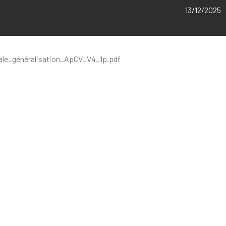
13/12/2025
ale_généralisation_ApCV_V4_1p.pdf