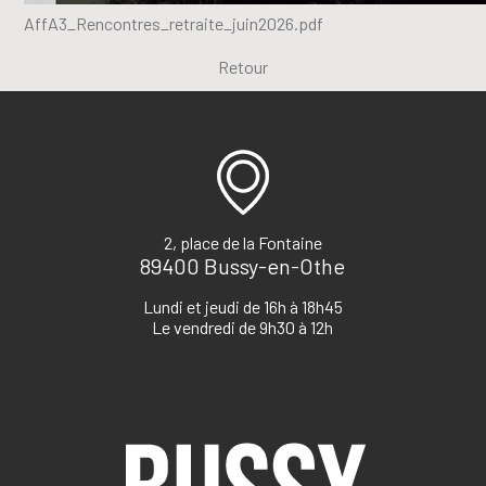
AffA3_Rencontres_retraite_juin2026.pdf
Retour
2, place de la Fontaine
89400 Bussy-en-Othe
Lundi et jeudi de 16h à 18h45
Le vendredi de 9h30 à 12h