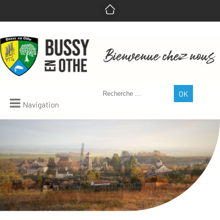
Navigation